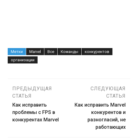
Метки
Marvel
Все
Команды
конкурентов
организации
Навигация
ПРЕДЫДУЩАЯ
СЛЕДУЮЩАЯ
СТАТЬЯ
СТАТЬЯ
по
Как исправить
Как исправить Marvel
проблемы с FPS в
конкурентов и
записям
конкурентах Marvel
разногласий, не
работающих