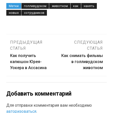
Метки
голливудском
животном
как
нанять
новых
сотрудников
Навигация
ПРЕДЫДУЩАЯ
СЛЕДУЮЩАЯ
СТАТЬЯ
СТАТЬЯ
по
Как получить
Как снимать фильмы
капюшон Юрея-
в голливудском
записям
Уокера в Ассасина
животном
Добавить комментарий
Для отправки комментария вам необходимо
авторизоваться
.