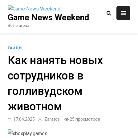
Перейти
к
Game News Weekend
содержимому
Все о играх
ГАЙДЫ
Как нанять новых
сотрудников в
голливудском
животном
17.04.2025
Zaratos
25 просмотров