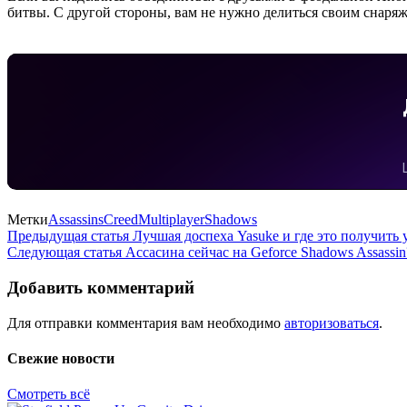
битвы. С другой стороны, вам не нужно делиться своим снаряже
Метки
Assassins
Creed
Multiplayer
Shadows
Навигация
Предыдущая статья
Лучшая доспеха Yasuke и где это получить у
Следующая статья
Ассасина сейчас на Geforce Shadows Assassin
по
записям
Добавить комментарий
Для отправки комментария вам необходимо
авторизоваться
.
Свежие новости
Смотреть всё