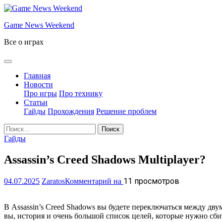
Перейти
к
Game News Weekend
содержимому
Все о играх
Главная
Новости
Про игры
Про технику
Статьи
Гайды
Прохождения
Решение проблем
Найти:
Гайды
Assassin’s Creed Shadows Multiplayer?
Assassin’s
11 просмотров
04.07.2025
Zaratos
Комментарий на
Creed
Shadows
В Assassin’s Creed Shadows вы будете переключаться между дв
Multiplayer?
вы, история и очень большой список целей, которые нужно сби