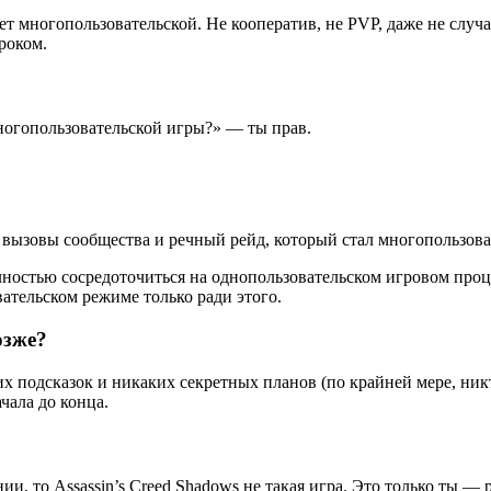
ет многопользовательской. Не кооператив, не PVP, даже не случа
роком.
многопользовательской игры?» — ты прав.
к вызовы сообщества и речный рейд, который стал многопользоват
 полностью сосредоточиться на однопользовательском игровом пр
вательском режиме только ради этого.
озже?
 подсказок и никаких секретных планов (по крайней мере, никто,
чала до конца.
, то Assassin’s Creed Shadows не такая игра. Это только ты — р