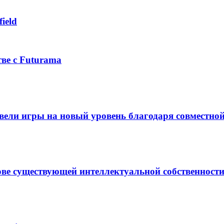
ield
тве с Futurama
вывели игры на новый уровень благодаря совместно
ове существующей интеллектуальной собственност