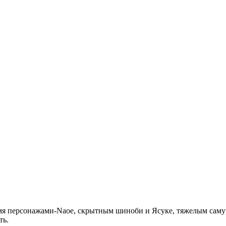
умя персонажами-Naoe, скрытным шиноби и Ясуке, тяжелым самура
ть.