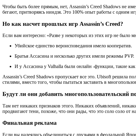
Чтобы быть более прямым, нет, Assassin’s Creed Shadows не име
бегают, притворяясь ниндзя. Это 100% опыт работы с одним иг
Но как насчет прошлых игр Assassin’s Creed?
Если вам интересно: «Разве у некоторых из этих игр не было 
Убийское единство вероисповедания имело кооператив.
Братья Ассасина и несколько других имели режимы PVP.
И у Ассасина у Valhalla были онлайн -функции, такие ка
Assassin’s Creed Shadows пропускает все это. Ubisoft решила
стилями, вместо того, чтобы пытаться заставить в многопользо
Будут ли они добавить многопользовательский п
Там нет никаких признаков этого. Никаких объявлений, никаких
продвигают тени, похоже, что они рады, что это соло соло от на
Финальная реклама
Если вы надеялись объединиться с друзьями в феодальной Японии